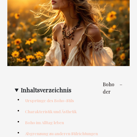
Boho –
Inhaltsverzeichnis
der
Ursprünge des Boho-Stils
Charakteristik und Ästhetik
Boho im Alltag leben
Abgrenzung zu anderen Stilrichtungen